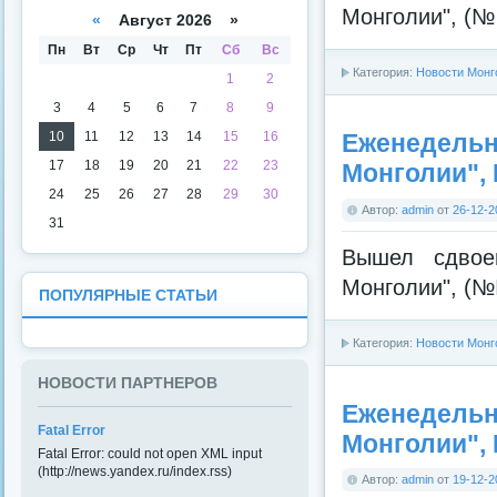
а
даря
Монголии", (№ 
«
Август 2026 »
Пн
Вт
Ср
Чт
Пт
Сб
Вс
Категория:
Новости Монг
1
2
3
4
5
6
7
8
9
10
11
12
13
14
15
16
Еженедельна
17
18
19
20
21
22
23
Монголии",
24
25
26
27
28
29
30
Автор:
admin
от
26-12-2
31
Вышел сдвое
Монголии", (№№
ПОПУЛЯРНЫЕ СТАТЬИ
Категория:
Новости Монг
НОВОСТИ ПАРТНЕРОВ
Еженедельна
Fatal Error
Монголии",
Fatal Error: could not open XML input
(http://news.yandex.ru/index.rss)
Автор:
admin
от
19-12-2