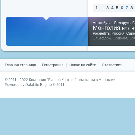
1
...
3
4
5
6
7
8
Алтанбулаг
,
Беларусь
,
Б
Монголия
,
НПЗ
,
Н
Россия
Роснефть
,
,
Сай
Элбэгдорж
,
Эрдэнэт
,
Эр
Показать все теги
Главная страница
Регистрация
Новое на сайте
Статистика
© 2011 - 2022
Компания "Бизнес Контакт" - выставки в Монголии
Powered by DataLife Engine © 2011