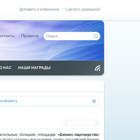
Добавить в избранное
Сделать домашней
|
онтакты
Правила
О НАС
НАШИ НАГРАДЫ
Чт
ен
ие
RS
S
алфавиту
нительные большие площадки
«Бизнес-партнерство:
х будут созданы все условия, чтобы российский бизнес