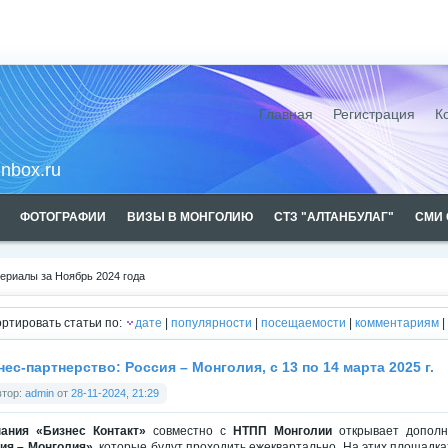
Монголии
Главная
Регистрация
К
inbox.ru
ФОТОГРАФИИ
ВИЗЫ В МОНГОЛИЮ
СТЗ "АЛТАНБУЛАГ"
СМИ 
ериалы за Ноябрь 2024 года
вах рекламы
ртировать статьи по:
дате
|
популярности
|
посещаемости
|
комментариям
|
нес-партнерство: Россия – Монголия, с 13 по 14 марта 2025 г.
втор:
admin
от
28-11-2024, 21:29
ания «Бизнес Контакт»
совместно с
НТПП Монголии
открывает допол
ия – Монголия»
, которые будут проходить ежеквартально. На этих площадка