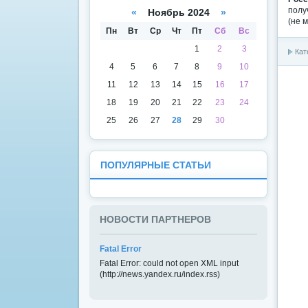
а
даря
полу
«
Ноябрь 2024
»
(не 
Пн
Вт
Ср
Чт
Пт
Сб
Вс
1
2
3
Кат
4
5
6
7
8
9
10
11
12
13
14
15
16
17
18
19
20
21
22
23
24
25
26
27
28
29
30
ПОПУЛЯРНЫЕ СТАТЬИ
НОВОСТИ ПАРТНЕРОВ
Fatal Error
Fatal Error: could not open XML input
(http://news.yandex.ru/index.rss)