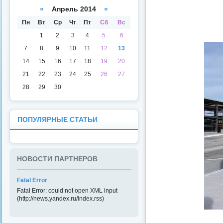
а
даря
«
Апрель 2014
»
Пн
Вт
Ср
Чт
Пт
Сб
Вс
1
2
3
4
5
6
7
8
9
10
11
12
13
14
15
16
17
18
19
20
21
22
23
24
25
26
27
28
29
30
ПОПУЛЯРНЫЕ СТАТЬИ
НОВОСТИ ПАРТНЕРОВ
Fatal Error
Fatal Error: could not open XML input
(http://news.yandex.ru/index.rss)