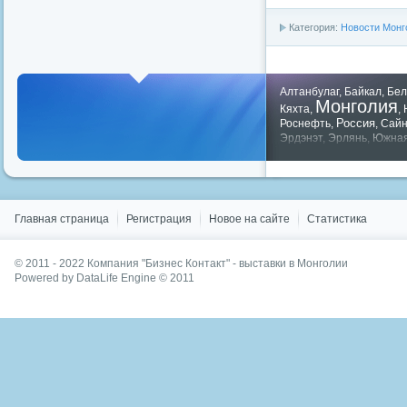
Категория:
Новости Монг
Алтанбулаг
,
Байкал
,
Бел
Монголия
Кяхта
,
,
Россия
Роснефть
,
,
Сай
Эрдэнэт
,
Эрлянь
,
Южная
Показать все теги
Главная страница
Регистрация
Новое на сайте
Статистика
© 2011 - 2022
Компания "Бизнес Контакт" - выставки в Монголии
Powered by DataLife Engine © 2011