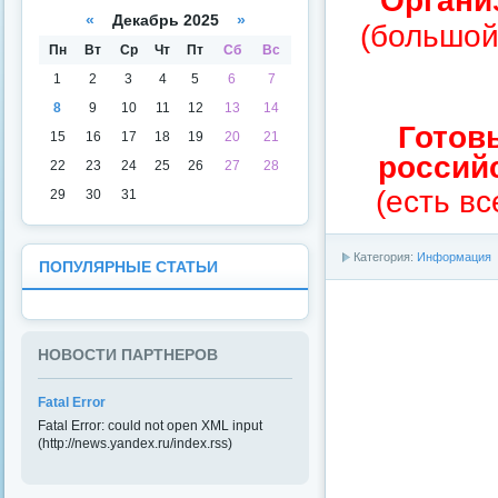
Органи
а
даря
«
Декабрь 2025
»
(большой
Пн
Вт
Ср
Чт
Пт
Сб
Вс
1
2
3
4
5
6
7
8
9
10
11
12
13
14
Готов
15
16
17
18
19
20
21
россий
22
23
24
25
26
27
28
(есть в
29
30
31
Категория:
Информация
ПОПУЛЯРНЫЕ СТАТЬИ
НОВОСТИ ПАРТНЕРОВ
Fatal Error
Fatal Error: could not open XML input
(http://news.yandex.ru/index.rss)