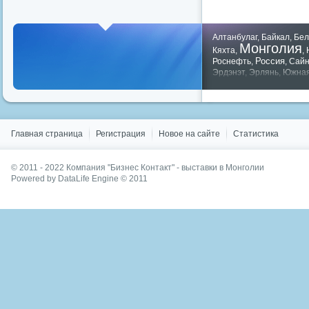
Алтанбулаг
,
Байкал
,
Бел
Монголия
Кяхта
,
,
Россия
Роснефть
,
,
Сай
Эрдэнэт
,
Эрлянь
,
Южная
Показать все теги
Главная страница
Регистрация
Новое на сайте
Статистика
© 2011 - 2022
Компания "Бизнес Контакт" - выставки в Монголии
Powered by DataLife Engine © 2011