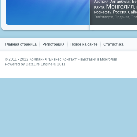
Австрия
,
Алтанбулаг
,
Бе
Монголия
Кяхта
,
,
Россия
Роснефть
,
,
Сай
Элбэгдорж
,
Эрдэнэт
,
Эр
Показать все теги
Главная страница
Регистрация
Новое на сайте
Статистика
© 2011 - 2022
Компания "Бизнес Контакт" - выставки в Монголии
Powered by DataLife Engine © 2011