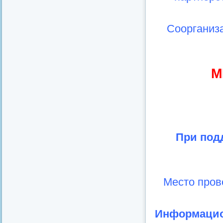
Соорганиза
М
При под
Место пров
Информацио