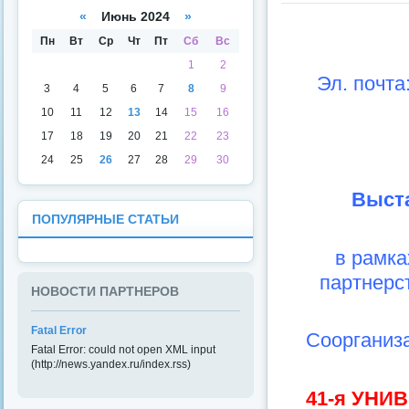
а
даря
«
Июнь 2024
»
Пн
Вт
Ср
Чт
Пт
Сб
Вс
1
2
Эл. почта
3
4
5
6
7
8
9
10
11
12
13
14
15
16
17
18
19
20
21
22
23
24
25
26
27
28
29
30
Выста
ПОПУЛЯРНЫЕ СТАТЬИ
в рамка
партнерс
НОВОСТИ ПАРТНЕРОВ
Fatal Error
Соорганиза
Fatal Error: could not open XML input
(http://news.yandex.ru/index.rss)
41-я УН