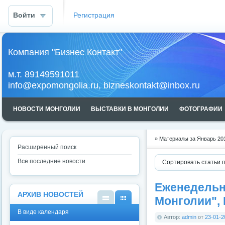
Войти
Регистрация
Компания "Бизнес Контакт" - выставки в Монголии
Компания "Бизнес Контакт"
м.т. 89149591011
info@expomongolia.ru, bizneskontakt@inbox.ru
НОВОСТИ МОНГОЛИИ
ВЫСТАВКИ В МОНГОЛИИ
ФОТОГРАФИИ
» Материалы за Январь 20
Расширенный поиск
на правах рекламы
Все последние новости
Сортировать статьи 
Еженедельна
АРХИВ НОВОСТЕЙ
Монголии",
В
В
В виде календаря
виде
виде
Автор:
admin
от
23-01-2
списк
кален