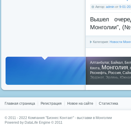
Автор:
admin
от
9-01-20
Вышел очере
Монголии", (№ 
Категория:
Новости Монг
Алтанбулаг
,
Байкал
,
Бел
Монголия
Кяхта
,
,
Россия
Роснефть
,
,
Сай
Эрдэнэт
,
Эрлянь
,
Южная
Показать все теги
Главная страница
Регистрация
Новое на сайте
Статистика
© 2011 - 2022
Компания "Бизнес Контакт" - выставки в Монголии
Powered by DataLife Engine © 2011