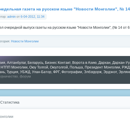
недельная газета на русском языке "Новости Монголии", № 14
втор:
admin
от
6-04-2012, 11:34
л очередной выпуск газеты на русском языке "Новости Монголии", (№ 14 от 6 
егория:
Новости Монголии
рия
,
Алтанбулаг
,
Беларусь
,
Бизнес Контакт
,
Ворота в Азию
,
Дархан
,
Дархан-Уу
,
НТПП Монголии
,
Оюу Толгой
,
Оюутолгой
,
Польша
,
Президент Монголии
,
РЖД
ань
,
Турция
,
УБЖД
,
Улан-Батор
,
ФРГ
,
Фотографии
,
Элбэгдорж
,
Эрдэнэт
,
Эрлян
удничество
,
форум
зать все теги
Статистика
Монголии