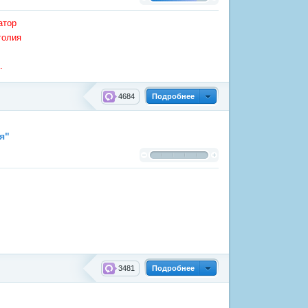
атор
голия
.
4684
Подробнее
я"
3481
Подробнее