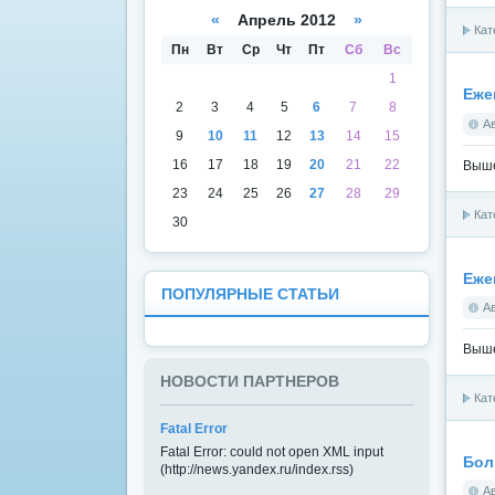
а
даря
«
Апрель 2012
»
Кат
Пн
Вт
Ср
Чт
Пт
Сб
Вс
1
Еже
2
3
4
5
6
7
8
А
9
10
11
12
13
14
15
16
17
18
19
20
21
22
Выше
23
24
25
26
27
28
29
Кат
30
Еже
ПОПУЛЯРНЫЕ СТАТЬИ
А
Выше
НОВОСТИ ПАРТНЕРОВ
Кат
Fatal Error
Fatal Error: could not open XML input
Бол
(http://news.yandex.ru/index.rss)
А