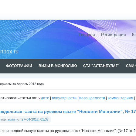
Монголии
Главная
Регистрация
К
inbox.ru
ФОТОГРАФИИ
ВИЗЫ В МОНГОЛИЮ
СТЗ "АЛТАНБУЛАГ"
СМИ 
ериалы за Апрель 2012 года
вах рекламы
ртировать статьи по:
дате
|
популярности
|
посещаемости
|
комментариям
|
недельная газета на русском языке "Новости Монголии", № 17
втор:
admin
от
27-04-2012, 01:37
л очередной выпуск газеты на русском языке "Новости Монголии", (№ 17 от 27