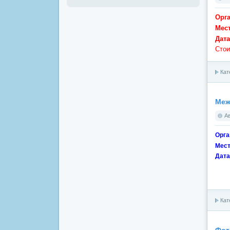
Орг
Мес
Дата
Стои
Кат
Меж
А
Орга
Мест
Дата
Кат