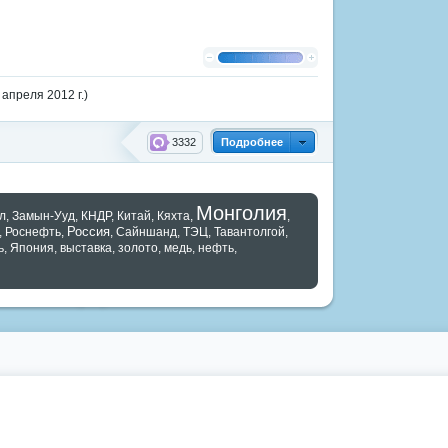
апреля 2012 г.)
3332
Подробнее
Монголия
л
,
Замын-Ууд
,
КНДР
,
Китай
,
Кяхта
,
,
Россия
,
Роснефть
,
,
Сайншанд
,
ТЭЦ
,
Тавантолгой
,
ь
,
Япония
,
выставка
,
золото
,
медь
,
нефть
,