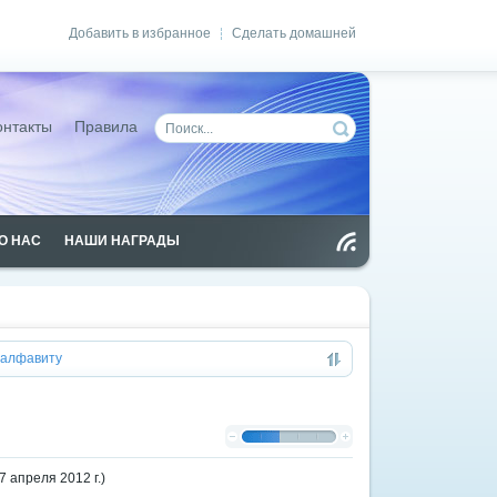
Добавить в избранное
Сделать домашней
|
онтакты
Правила
О НАС
НАШИ НАГРАДЫ
Чт
ен
ие
RS
S
алфавиту
 апреля 2012 г.)