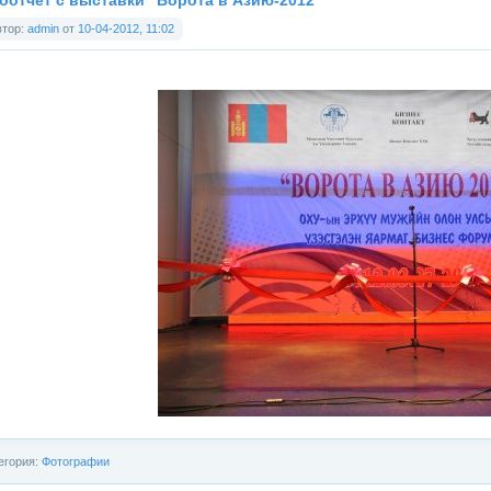
оотчет с выставки "Ворота в Азию-2012"
втор:
admin
от
10-04-2012, 11:02
егория:
Фотографии