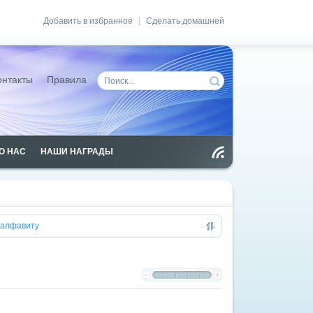
Добавить в избранное
Сделать домашней
|
онтакты
Правила
О НАС
НАШИ НАГРАДЫ
Чт
ен
ие
RS
S
алфавиту