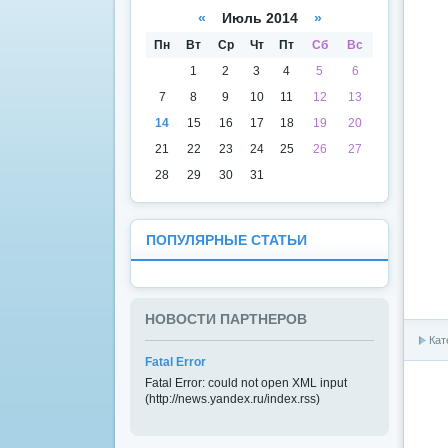
а
даря
«
Июль 2014
»
Пн
Вт
Ср
Чт
Пт
Сб
Вс
1
2
3
4
5
6
7
8
9
10
11
12
13
14
15
16
17
18
19
20
21
22
23
24
25
26
27
28
29
30
31
ПОПУЛЯРНЫЕ СТАТЬИ
НОВОСТИ ПАРТНЕРОВ
Кат
Fatal Error
Fatal Error: could not open XML input
(http://news.yandex.ru/index.rss)