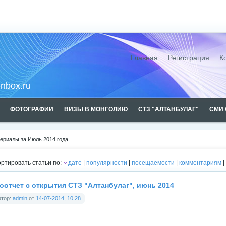
Монголии
Главная
Регистрация
К
inbox.ru
ФОТОГРАФИИ
ВИЗЫ В МОНГОЛИЮ
СТЗ "АЛТАНБУЛАГ"
СМИ 
ериалы за Июль 2014 года
вах рекламы
ртировать статьи по:
дате
|
популярности
|
посещаемости
|
комментариям
|
оотчет с открытия СТЗ "Алтанбулаг", июнь 2014
втор:
admin
от
14-07-2014, 10:28