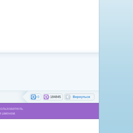
0
184845
Вернуться
пользователь.
м именем.