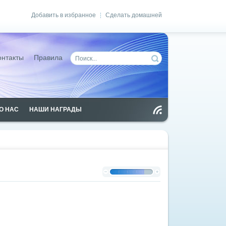
Добавить в избранное
Сделать домашней
|
онтакты
Правила
О НАС
НАШИ НАГРАДЫ
Чт
ен
ие
RS
S
(голосов: 1)