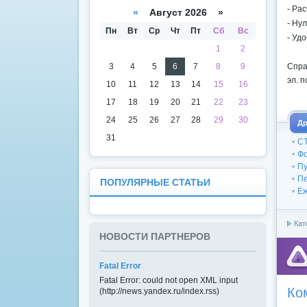
а
даря
- Ра
«
Август 2026 »
- Ну
Пн
Вт
Ср
Чт
Пт
Сб
Вс
- Уд
1
2
Спра
3
4
5
6
7
8
9
эл. п
10
11
12
13
14
15
16
17
18
19
20
21
22
23
24
25
26
27
28
29
30
Др
31
СТ
Фо
Пу
Пе
ПОПУЛЯРНЫЕ СТАТЬИ
Еж
Кат
НОВОСТИ ПАРТНЕРОВ
Fatal Error
Fatal Error: could not open XML input
Ко
(http://news.yandex.ru/index.rss)