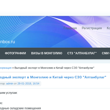
Монголии
Главная
Регистрация
К
inbox.ru
ФОТОГРАФИИ
ВИЗЫ В МОНГОЛИЮ
СТЗ "АЛТАНБУЛАГ"
СМИ 
формация
» Выгодный экспорт в Монголию и Китай через СЭЗ "Алтанбулаг"
вах рекламы
одный экспорт в Монголию и Китай через СЭЗ "Алтанбулаг"
втор:
admin
от
28-01-2018, 16:54
шим услугам:
ис
лодные складские помещения