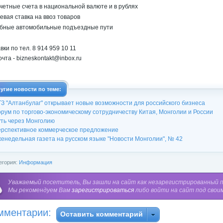
счетные счета в национальной валюте и в рублях
левая ставка на ввоз товаров
обные автомобильные подъездные пути
вки по тел. 8 914 959 10 11
очта - bizneskontakt@inbox.ru
угие новости по теме:
З "Алтанбулаг" открывает новые возможности для российского бизнеса
рум по торгово-экономическому сотрудничеству Китая, Монголии и России
ть через Монголию
рспективное коммерческое предложение
енедельная газета на русском языке "Новости Монголии", № 42
егория:
Информация
Уважаемый посетитель, Вы зашли на сайт как незарегистрированный 
Мы рекомендуем Вам
зарегистрироваться
либо войти на сайт под свои
мментарии:
Оставить комментарий