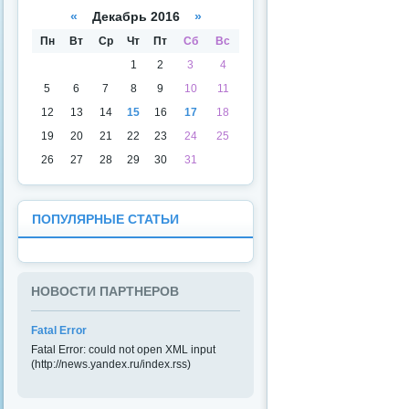
а
даря
«
Декабрь 2016
»
Пн
Вт
Ср
Чт
Пт
Сб
Вс
1
2
3
4
5
6
7
8
9
10
11
12
13
14
15
16
17
18
19
20
21
22
23
24
25
26
27
28
29
30
31
ПОПУЛЯРНЫЕ СТАТЬИ
НОВОСТИ ПАРТНЕРОВ
Fatal Error
Fatal Error: could not open XML input
(http://news.yandex.ru/index.rss)