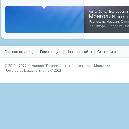
Алтанбулаг
,
Беларусь
,
Б
Монголия
,
НПЗ
,
Н
Россия
Роснефть
,
,
Сай
Элбэгдорж
,
Эрдэнэт
,
Эр
Показать все теги
Главная страница
Регистрация
Новое на сайте
Статистика
© 2011 - 2022
Компания "Бизнес Контакт" - выставки в Монголии
Powered by DataLife Engine © 2011