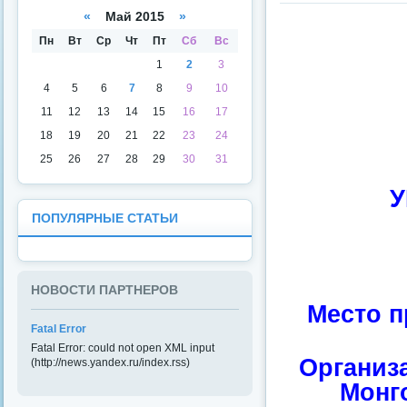
а
даря
«
Май 2015
»
Пн
Вт
Ср
Чт
Пт
Сб
Вс
1
2
3
4
5
6
7
8
9
10
11
12
13
14
15
16
17
18
19
20
21
22
23
24
25
26
27
28
29
30
31
У
ПОПУЛЯРНЫЕ СТАТЬИ
НОВОСТИ ПАРТНЕРОВ
Место п
Fatal Error
Fatal Error: could not open XML input
Организ
(http://news.yandex.ru/index.rss)
Монг