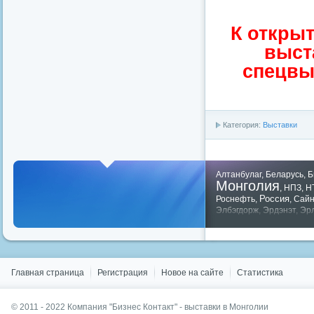
К откры
выст
спецвы
Категория:
Выставки
Алтанбулаг
,
Беларусь
,
Б
Монголия
,
НПЗ
,
Н
Россия
Роснефть
,
,
Сай
Элбэгдорж
,
Эрдэнэт
,
Эр
Показать все теги
Главная страница
Регистрация
Новое на сайте
Статистика
© 2011 - 2022
Компания "Бизнес Контакт" - выставки в Монголии