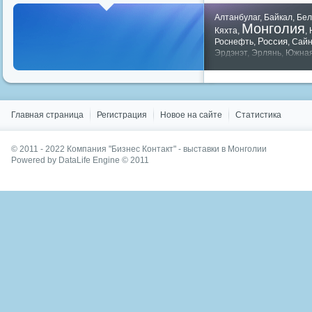
Алтанбулаг
,
Байкал
,
Бел
Монголия
Кяхта
,
,
Россия
Роснефть
,
,
Сай
Эрдэнэт
,
Эрлянь
,
Южная
Показать все теги
Главная страница
Регистрация
Новое на сайте
Статистика
© 2011 - 2022
Компания "Бизнес Контакт" - выставки в Монголии
Powered by DataLife Engine © 2011