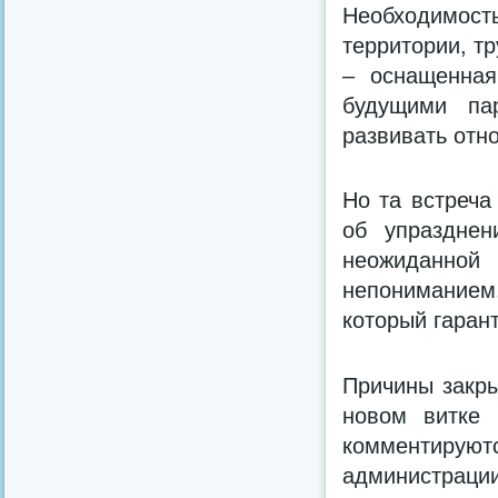
Необходимость
территории, т
– оснащенная
будущими па
развивать отн
Но та встреча
об упразднен
неожиданной
непониманием
который гаран
Причины закры
новом витке
комментируютс
администраци