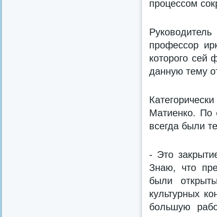
процессом со
Руководител
профессор ирк
которого сей 
данную тему о
Категорическ
Матиенко. По 
всегда были т
- Это закрыти
Знаю, что пр
были открыт
культурных ко
большую рабо