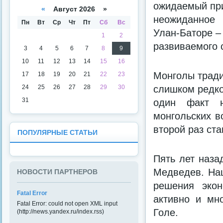
а
даря
ожидаемый при
«
Август 2026 »
неожиданное 
Пн
Вт
Ср
Чт
Пт
Сб
Вс
Улан-Баторе –
1
2
развиваемого 
3
4
5
6
7
8
9
10
11
12
13
14
15
16
Монголы тради
17
18
19
20
21
22
23
24
25
26
27
28
29
30
слишком редко
31
один факт н
монгольских в
второй раз ст
ПОПУЛЯРНЫЕ СТАТЬИ
Пять лет наза
Медведев. Наш
НОВОСТИ ПАРТНЕРОВ
решения эко
Fatal Error
активно и мн
Fatal Error: could not open XML input
Голе.
(http://news.yandex.ru/index.rss)