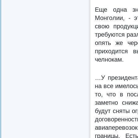
Еще одна зн
Монголии, - э
свою продукц
требуются раз
опять же чер
приходится в
челнокам.
…У президента
на все имелось
то, что в по
заметно сниж
будут сняты о
договореннос
авиаперевозо
границы. Ест