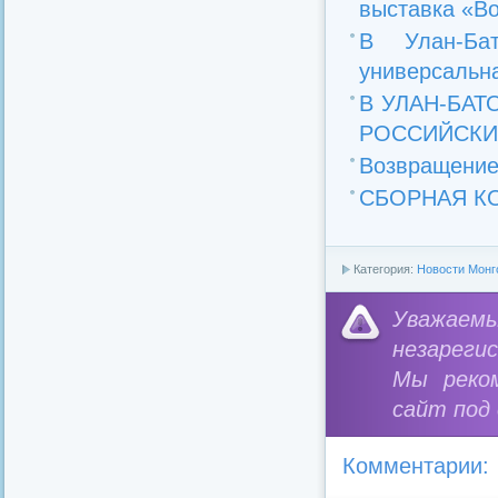
выставка «Вор
В Улан-Ба
универсальна
В УЛАН-БАТ
РОССИЙСКИХ
Возвращение
СБОРНАЯ К
Категория:
Новости Монг
Уважае
незареги
Мы реко
сайт под
Комментарии: