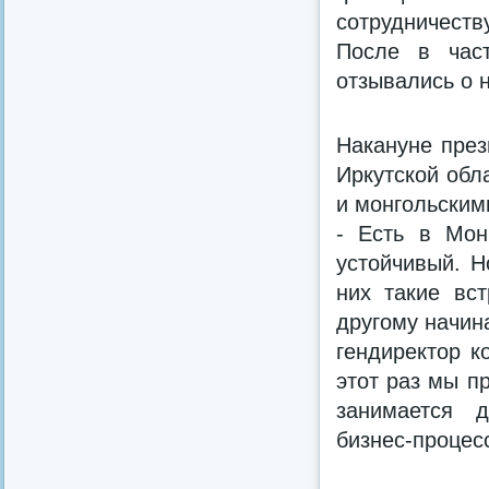
сотрудничеству
После в част
отзывались о 
Накануне през
Иркутской обл
и монгольским
- Есть в Мон
устойчивый. Н
них такие вс
другому начин
гендиректор к
этот раз мы п
занимается д
бизнес-процес