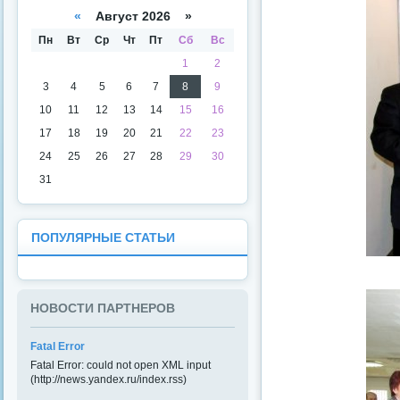
а
даря
«
Август 2026 »
Пн
Вт
Ср
Чт
Пт
Сб
Вс
1
2
3
4
5
6
7
8
9
10
11
12
13
14
15
16
17
18
19
20
21
22
23
24
25
26
27
28
29
30
31
ПОПУЛЯРНЫЕ СТАТЬИ
НОВОСТИ ПАРТНЕРОВ
Fatal Error
Fatal Error: could not open XML input
(http://news.yandex.ru/index.rss)