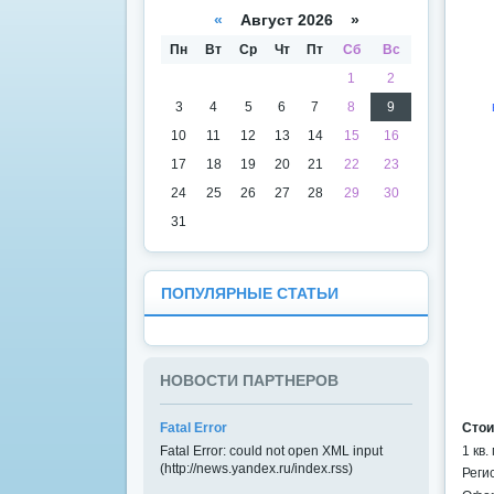
а
даря
«
Август 2026 »
Пн
Вт
Ср
Чт
Пт
Сб
Вс
1
2
3
4
5
6
7
8
9
10
11
12
13
14
15
16
17
18
19
20
21
22
23
24
25
26
27
28
29
30
31
ПОПУЛЯРНЫЕ СТАТЬИ
НОВОСТИ ПАРТНЕРОВ
Стои
Fatal Error
1 кв
Fatal Error: could not open XML input
(http://news.yandex.ru/index.rss)
Реги