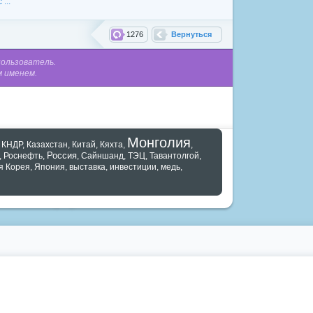
...
1276
Вернуться
пользователь.
м именем.
Монголия
,
КНДР
,
Казахстан
,
Китай
,
Кяхта
,
,
Россия
,
Роснефть
,
,
Сайншанд
,
ТЭЦ
,
Тавантолгой
,
 Корея
,
Япония
,
выставка
,
инвестиции
,
медь
,