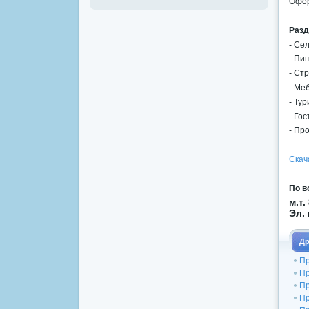
Офор
Разд
- Се
- Пи
- Ст
- Ме
- Тур
- Го
- Пр
Скач
По в
м.т.
Эл.
Др
Пр
Пр
Пр
Пр