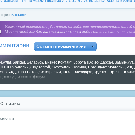
иглашаем на 41-ю международную универсальную выставку "Ворота в Азию" с 
егория:
Выставки
Уважаемый посетитель, Вы зашли на сайт как незарегистрированный 
Мы рекомендуем Вам
зарегистрироваться
либо войти на сайт под свои
мментарии:
Оставить комментарий
нбулаг
,
Байкал
,
Беларусь
,
Бизнес Контакт
,
Ворота в Азию
,
Дархан
,
Замын-Ууд
,
НТПП Монголии
,
Оюу Толгой
,
Оюутолгой
,
Польша
,
Президент Монголии
,
РЖД
ия
,
УБЖД
,
Улан-Батор
,
Фотографии
,
ШОС
,
Элбэгдорж
,
Эрдэнэт
,
Эрлянь
,
Южная
ь
,
сотрудничество
,
форум
зать все теги
Статистика
Монголии