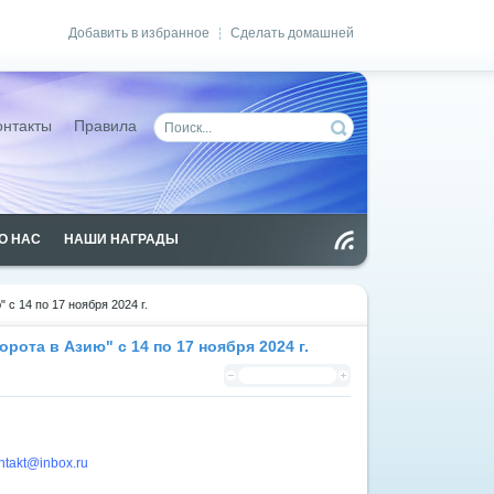
Добавить в избранное
Сделать домашней
|
онтакты
Правила
О НАС
НАШИ НАГРАДЫ
Чт
ен
ие
RS
 14 по 17 ноября 2024 г.
S
та в Азию" с 14 по 17 ноября 2024 г.
ontakt@inbox.ru