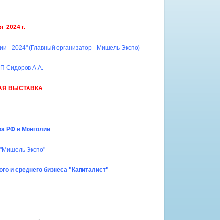
Р
я 2024 г.
и - 2024" (Главный организатор - Мишель Экспо)
ИП Сидоров А.А.
АЯ ВЫСТАВКА
ва РФ в Монголии
 "Мишель Экспо"
го и среднего бизнеса "Капиталист"