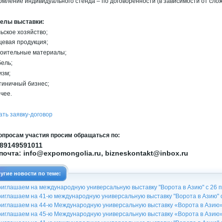
мление индивидуального стенда – по договоренности (в зависимости от слож
елы выставки:
льское хозяйство;
щевая продукция;
роительные материалы;
бель;
изм;
стиничный бизнес;
очее.
ать заявку-договор
опросам участия просим обращаться по:
 89149591011
 почта: info@expomongolia.ru, bizneskontakt@inbox.ru
угие новости по теме:
иглашаем на международную универсальную выставку "Ворота в Азию" с 26 п .
иглашаем на 41-ю международную универсальную выставку "Ворота в Азию" с 
иглашаем на 44-ю Международную универсальную выставку «Ворота в Азию» с
иглашаем на 45-ю Международную универсальную выставку «Ворота в Азию» с