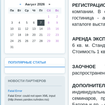
а
даря
РЕГИСТРАЦ
«
Август 2026 »
компании. В 
Пн
Вт
Ср
Чт
Пт
Сб
Вс
1
2
гостиница - 
3
4
5
6
7
8
9
каталоге выст
10
11
12
13
14
15
16
17
18
19
20
21
22
23
АРЕНДА ЭКС
24
25
26
27
28
29
30
6 кв. м. Стан
31
Стоимость 1 кв.
ПОПУЛЯРНЫЕ СТАТЬИ
ЗАОЧНОЕ У
распространен
НОВОСТИ ПАРТНЕРОВ
ДОПОЛНИТЕ
Fatal Error
индивидуальн
Fatal Error: could not open XML input
семинаров, п
(http://news.yandex.ru/index.rss)
Батора и др. -