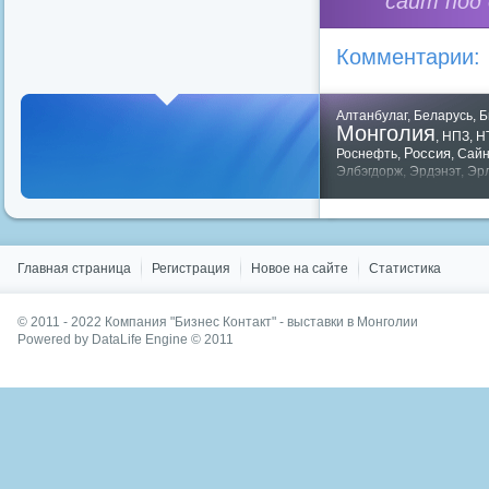
сайт под
Комментарии:
Алтанбулаг
,
Беларусь
,
Б
Монголия
,
НПЗ
,
Н
Россия
Роснефть
,
,
Сай
Элбэгдорж
,
Эрдэнэт
,
Эр
Показать все теги
Главная страница
Регистрация
Новое на сайте
Статистика
© 2011 - 2022
Компания "Бизнес Контакт" - выставки в Монголии
Powered by DataLife Engine © 2011